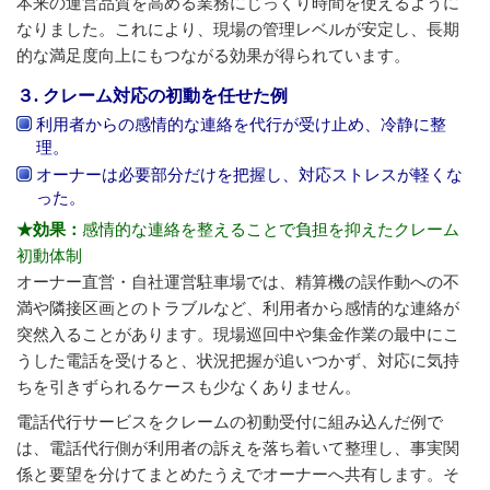
本来の運営品質を高める業務にじっくり時間を使えるように
なりました。これにより、現場の管理レベルが安定し、長期
的な満足度向上にもつながる効果が得られています。
３. クレーム対応の初動を任せた例
利用者からの感情的な連絡を代行が受け止め、冷静に整
理。
オーナーは必要部分だけを把握し、対応ストレスが軽くな
った。
★効果：
感情的な連絡を整えることで負担を抑えたクレーム
初動体制
オーナー直営・自社運営駐車場では、精算機の誤作動への不
満や隣接区画とのトラブルなど、利用者から感情的な連絡が
突然入ることがあります。現場巡回中や集金作業の最中にこ
うした電話を受けると、状況把握が追いつかず、対応に気持
ちを引きずられるケースも少なくありません。
電話代行サービスをクレームの初動受付に組み込んだ例で
は、電話代行側が利用者の訴えを落ち着いて整理し、事実関
係と要望を分けてまとめたうえでオーナーへ共有します。そ