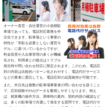
オーナー直営・自社運営駐車場が抱える電話対応の
課題と電話代行を活用した解決策
オーナー直営・自社運営駐車場の電話代行サービス
活用例
オーナー直営・自社運営の小規模駐
RTC電話代行サービスの電話代行プラン
車場であっても、電話対応業務を外
注化できます。駐車場という事業の
特性が「常駐を必要としない運営モ
デル」に基づいているからですが、
料金収受や入出庫管理の多くが機械
化され、利用者との接点はトラブル
発生時や問い合わせ対応に限定されます。このため、電話応
対の内容は比較的パターン化されやすく、電話代行サービス
などの業者に委託しても、電話応対の品質維持が可能です。
また、外注先は複数の駐車場事業者の問い合わせを扱うこと
で、応対経験やFAQデータを蓄積しやすくなります。例え
ば、精算機の操作方法、満車時の案内、契約内容の確認など
は、多くの駐車場で共通して発生する質問です。電話代行サ