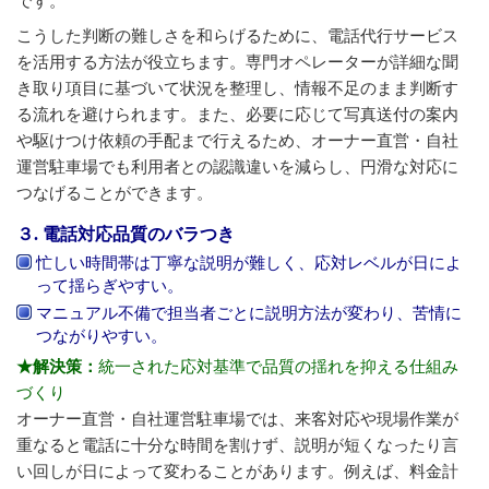
です。
こうした判断の難しさを和らげるために、電話代行サービス
を活用する方法が役立ちます。専門オペレーターが詳細な聞
き取り項目に基づいて状況を整理し、情報不足のまま判断す
る流れを避けられます。また、必要に応じて写真送付の案内
や駆けつけ依頼の手配まで行えるため、オーナー直営・自社
運営駐車場でも利用者との認識違いを減らし、円滑な対応に
つなげることができます。
３. 電話対応品質のバラつき
忙しい時間帯は丁寧な説明が難しく、応対レベルが日によ
って揺らぎやすい。
マニュアル不備で担当者ごとに説明方法が変わり、苦情に
つながりやすい。
★解決策：
統一された応対基準で品質の揺れを抑える仕組み
づくり
オーナー直営・自社運営駐車場では、来客対応や現場作業が
重なると電話に十分な時間を割けず、説明が短くなったり言
い回しが日によって変わることがあります。例えば、料金計