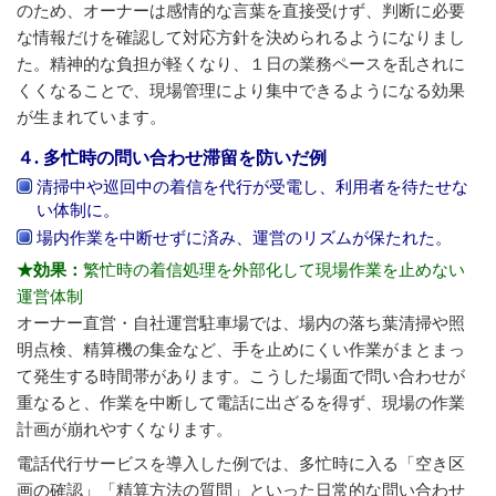
のため、オーナーは感情的な言葉を直接受けず、判断に必要
な情報だけを確認して対応方針を決められるようになりまし
た。精神的な負担が軽くなり、１日の業務ペースを乱されに
くくなることで、現場管理により集中できるようになる効果
が生まれています。
４. 多忙時の問い合わせ滞留を防いだ例
清掃中や巡回中の着信を代行が受電し、利用者を待たせな
い体制に。
場内作業を中断せずに済み、運営のリズムが保たれた。
★効果：
繁忙時の着信処理を外部化して現場作業を止めない
運営体制
オーナー直営・自社運営駐車場では、場内の落ち葉清掃や照
明点検、精算機の集金など、手を止めにくい作業がまとまっ
て発生する時間帯があります。こうした場面で問い合わせが
重なると、作業を中断して電話に出ざるを得ず、現場の作業
計画が崩れやすくなります。
電話代行サービスを導入した例では、多忙時に入る「空き区
画の確認」「精算方法の質問」といった日常的な問い合わせ