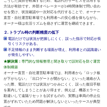
こうした負担を軽減するため、電話代行サービスを活用する
方法が有効です。外部オペレーターが24時間体制で問い合わ
せを受け、状況確認や一次対応を代行することで、オーナー
直営・自社運営駐車場でも利用者への安心感を保ちながら、
オーナー様は生活リズムを崩さずに運営を継続できます。
２. トラブル時の判断精度の低下
電話だけでは状況が把握しにくく、誤った指示で対応が長
引くリスクがある。
不足情報のまま判断する場面が増え、利用者との認識違い
が発生しやすい。
★解決策：
専門的な情報整理と聞き取りで誤対応を防ぐ運営
体制構築
オーナー直営・自社運営駐車場では、利用者から「ロック板
が下がらない」「出口ゲートが開かない」といった連絡が入
った際、電話だけでは状況がつかみにくく、誤った復旧手順
を案内してしまうことがあり得ます。例えば、機器エラーと
勘違いして遠隔リセットを試すものの、実際は車両の停止位
置がずれていたため問題が解決しないといったケースが典型