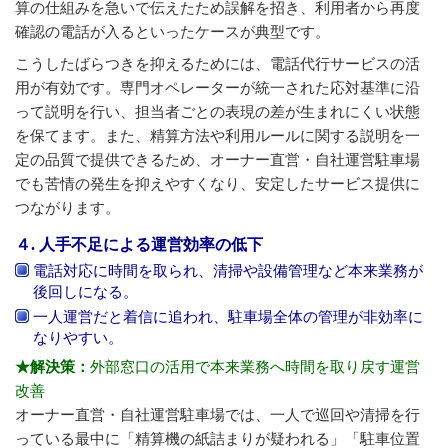
算の仕組みを急いで伝えたため誤解を招き、利用者から再度
確認の電話が入るといったケースが典型です。
こうしたばらつきを抑えるためには、電話代行サービスの活
用が有効です。専門オペレーターが統一された応対基準に沿
って説明を行い、担当者ごとの表現の差が生まれにくい状態
を保てます。また、精算方法や利用ルールに関する説明を一
定の品質で提供できるため、オーナー直営・自社運営駐車場
でも苦情の発生を抑えやすくなり、安定したサービス提供に
つながります。
４. 人手不足による運営効率の低下
電話対応に時間を取られ、清掃や設備管理など本来業務が
後回しになる。
一人運営だと着信に追われ、駐車場全体の管理が非効率に
なりやすい。
★解決策：
外部窓口の活用で本来業務へ時間を取り戻す運営
改善
オーナー直営・自社運営駐車場では、一人で巡回や清掃を行
っている最中に「精算機の紙詰まりが疑われる」「駐車位置