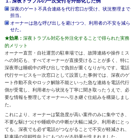
１. 深夜トラブルの一次受付を外部化した例
深夜のゲート不具合連絡を代行窓口が受け、状況整理まで
担当。
オーナーは急な呼び出しを避けつつ、利用者の不安を減ら
せた。
★効果：
深夜トラブル対応を外注化することで得られた実務
的メリット
オーナー直営・自社運営の駐車場では、故障連絡や操作ミス
への対応も、すべてオーナーが直接受けることが多く、特に
深夜帯は睡眠中の呼び出しで負担が重くなりがちです。電話
代行サービスを一次窓口として設置した事例では、深夜のゲ
ート作動不良やロック解除不能といった急な連絡を電話代行
側が受電し、利用者から状況を丁寧に聞き取ったうえで、必
要な情報を整理してオーナーへ引き継ぐ仕組みを構築しまし
た。
これにより、オーナーは緊急度が高い案件のみに集中でき、
不要な駆けつけや睡眠中の中断が大幅に減少。利用者にとっ
ても、深夜でも必ず電話がつながることで不安が軽減され、
駐車場の信頼性向上にもつながる効果が生まれました。