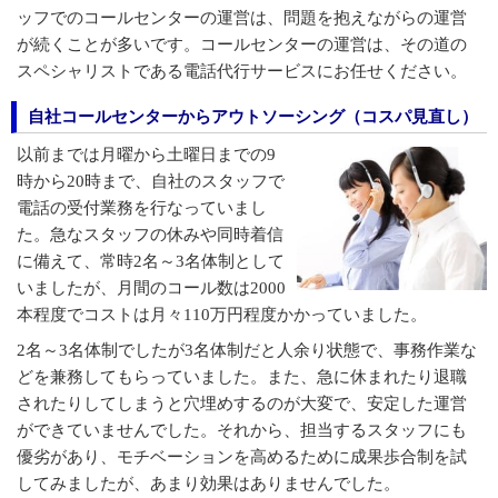
ッフでのコールセンターの運営は、問題を抱えながらの運営
が続くことが多いです。コールセンターの運営は、その道の
スペシャリストである電話代行サービスにお任せください。
自社コールセンターからアウトソーシング（コスパ見直し）
以前までは月曜から土曜日までの9
時から20時まで、自社のスタッフで
電話の受付業務を行なっていまし
た。急なスタッフの休みや同時着信
に備えて、常時2名～3名体制として
いましたが、月間のコール数は2000
本程度でコストは月々110万円程度かかっていました。
2名～3名体制でしたが3名体制だと人余り状態で、事務作業な
どを兼務してもらっていました。また、急に休まれたり退職
されたりしてしまうと穴埋めするのが大変で、安定した運営
ができていませんでした。それから、担当するスタッフにも
優劣があり、モチベーションを高めるために成果歩合制を試
してみましたが、あまり効果はありませんでした。