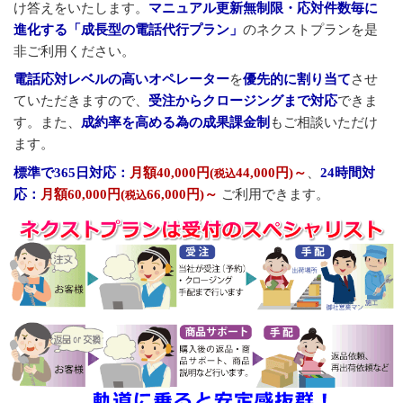
け答えをいたします。
マニュアル更新無制限・応対件数毎に
進化する「成長型の電話代行プラン」
のネクストプランを是
非ご利用ください。
電話応対レベルの高いオペレーター
を
優先的に割り当て
させ
ていただきますので、
受注からクロージングまで対応
できま
す。また、
成約率を高める為の成果課金制
もご相談いただけ
ます。
標準で365日対応：
月額40,000円(
44,000円)～
、
24時間対
税込
応：
月額60,000円(
66,000円)～
ご利用できます。
税込