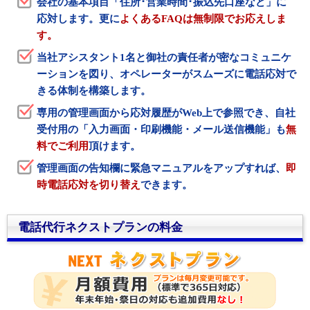
会社の基本項目「住所･営業時間･振込先口座など」に
応対します。更に
よくあるFAQは無制限でお応えしま
す。
当社アシスタント1名と御社の責任者が密なコミュニケ
ーションを図り、オペレーターがスムーズに電話応対で
きる体制を構築します。
専用の管理画面から応対履歴がWeb上で参照でき、自社
受付用の「入力画面・印刷機能・メール送信機能」も
無
料でご利用
頂けます。
管理画面の告知欄に緊急マニュアルをアップすれば、
即
時電話応対を切り替え
できます。
電話代行ネクストプランの料金