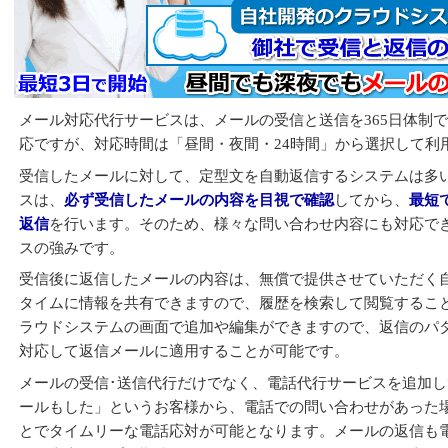
メール代行のアウトソーシングは、良い人材の確保以上
メール対応代行サービスの概要とコスト換算
メール対応代行サービスの1ヶ月のコスト換算例
メール対応代行サービスは、メールの受信と送信を365日体制で
応ですが、対応時間は「昼間・夜間・24時間」から選択して利
受信したメールに対して、定型文を自動返信するシステムは多
スは、
必ず受信したメールの内容を目視で確認
してから、
最短
返信
を行います。そのため、様々な問い合わせ内容にも対応で
スの強みです。
受信後に返信したメールの内容は、無償で提供させていただく
タイムに情報を共有できますので、履歴を検索して閲覧するこ
ラウドシステムの画面で追加や編集ができますので、返信のパ
対応して返信メールに適用することが可能です。
メールの受信･送信代行だけでなく、電話代行サービスを追加
ールもした」というお客様から、電話での問い合わせがあった
とでタイムリーな電話応対が可能となります。メールの返信も