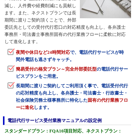
減し、人件費や経費削減にも貢献し
ます。また、ネクストプランでは長
期間に渡りご契約頂くことで、外部
委託先としての受付代行窓口の対応精度も向上し、各弁護士
事務所・司法書士事務所固有の代行業務フローに柔軟に対応
して進化します。
夜間や休日など24時間対応
で、電話代行サービスが時
間外電話も逃さずキャッチ。
簡易受付の格安プラン～完全外部委託型
の電話代行サー
ビスプランをご用意。
長期間に渡りご契約してご利用頂く事で、電話受付代行
の応対精度も向上し、各弁護士・司法書士・行政書士・
社会保険労務士様事務所に特化した
固有の代行業務フロ
ーに進化
します。
電話代行サービス受付業務マニュアルの設定例
スタンダードプラン：FQA10項目対応、ネクストプラン：