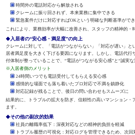
時間外の電話対応から解放される
クレームに振り回されず、本来業務に集中できる
緊急案件だけに対応すればOKという明確な判断基準がで
これにより、業務効率が大幅に改善され、スタッフの精神的・
入居者の“安心感・満足度”の向上
クレームに対して、「電話がつながらない」「対応が遅い」と
居者満足度を大きく下げる要因になります。しかし、電話代行サ
付体制が整っていることで、“電話がつながる安心感”と“誠実な
※入居者側のメリット
24時間いつでも電話受付してもらえる安心感
感情的な場面でも落ち着いたプロ対応で不満を鎮静化
対応記録が残ることで、後日の問い合わせもスムーズに
結果的に、トラブルの拡大を防ぎ、信頼性の高いマンション・
ます。
その他の副次的効果
社員の離職率低下：深夜対応などの精神的負担を軽減
トラブル履歴の可視化：対応ログを管理できるため、次回