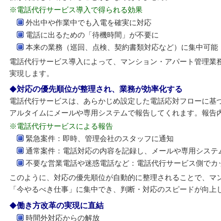
※電話代行サービス導入で得られる効果
外出中や作業中でも入電を確実に対応
電話に出るための「待機時間」が不要に
本来の業務（巡回、点検、契約書類対応など）に集中可能
電話代行サービス導入によって、マンション・アパート管理業
実現します。
対応の優先順位が整理され、業務が効率化する
電話代行サービスは、あらかじめ設定した電話応対フローに基
アルタイムにメールや専用システムで報告してくれます。報告
※電話代行サービスによる報告
緊急案件：即時、管理会社のスタッフに通知
通常案件：電話対応の内容を記録し、メールや専用システ
不要な営業電話や迷惑電話など：電話代行サービス側でカ
このように、対応の優先順位が自動的に整理されることで、マ
「今やるべき仕事」に集中でき、判断・対応のスピードが向上
働き方改革の実現に直結
時間外対応からの解放