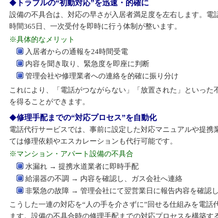
トラブルの“初動対応”を迅速・的確に
設備の不具合は、対応の早さが入居者満足度を左右します。電話
時間365日、一次受付を即時に行う体制が整います。
※具体的なメリット
入居者からの通報を24時間受電
内容を聞き取り、緊急度を即座に判断
管理会社や修理業者への連絡を的確に振り分け
これにより、「電話がつながらない」「放置された」といった
を得ることができます。
修理手配までの“対応プロセス”を自動化
電話代行サービスでは、事前に設定した対応マニュアルや提携
ては修理依頼やエスカレーションも代行可能です。
※マンション・アパート設備の不具合
水漏れ → 提携水道業者に即時手配
給湯器の不調 → 内容を確認し、ガス会社へ連絡
非緊急の故障 → 管理会社にて翌営業日に報告内容を確認
こうした一連の対応を“人の手を介さずに”回せる仕組みを電話
ます。設備の不具合時の修理手配までの対応プロセスを構築す