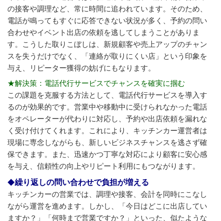
の接客や調理など、常に時間に追われています。そのため、
電話が鳴ってもすぐに応答できない状況が多く、予約の問い
合わせやイベント出店の依頼を逃してしまうことがありま
す。こうした取りこぼしは、新規顧客や売上アップのチャン
スを失うだけでなく、「連絡が取りにくい店」という印象を
与え、リピーター獲得の妨げにもなります。
★解決策：電話代行サービスでチャンスを確実に掴む
この課題を克服する方法として、電話代行サービスを導入す
るのが効果的です。営業中や移動中に受けられなかった電話
をオペレーターが代わりに対応し、予約や出店依頼を漏れな
く受け付けてくれます。これにより、キッチンカー運営者は
現場に専念しながらも、新しいビジネスチャンスを逃さず確
保できます。また、迅速かつ丁寧な対応により顧客に安心感
を与え、信頼性の向上やリピート利用にもつながります。
繰り返しの問い合わせで負担が増える
キッチンカーの営業では、調理や接客、会計を同時にこなし
ながら運営を進めます。しかし、「今日はどこに出店してい
ますか？」「何時まで営業ですか？」といった、似たような