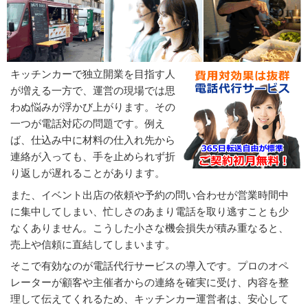
キッチンカー運営で抱える電話対応の課題と解決策
電話代行サービスの活用例（キッチンカー開業や運
営向け）
RTC電話代行サービスの電話代行プラン
キッチンカーで独立開業を目指す人
が増える一方で、運営の現場では思
わぬ悩みが浮かび上がります。その
一つが電話対応の問題です。例え
ば、仕込み中に材料の仕入れ先から
連絡が入っても、手を止められず折
り返しが遅れることがあります。
また、イベント出店の依頼や予約の問い合わせが営業時間中
に集中してしまい、忙しさのあまり電話を取り逃すことも少
なくありません。こうした小さな機会損失が積み重なると、
売上や信頼に直結してしまいます。
そこで有効なのが電話代行サービスの導入です。プロのオペ
レーターが顧客や主催者からの連絡を確実に受け、内容を整
理して伝えてくれるため、キッチンカー運営者は、安心して