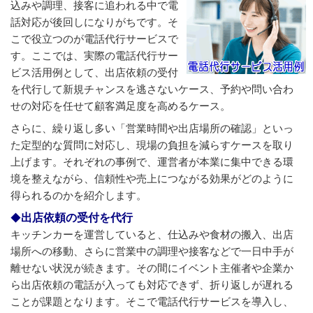
込みや調理、接客に追われる中で電
話対応が後回しになりがちです。そ
こで役立つのが電話代行サービスで
す。ここでは、実際の電話代行サー
ビス活用例として、出店依頼の受付
を代行して新規チャンスを逃さないケース、予約や問い合わ
せの対応を任せて顧客満足度を高めるケース。
さらに、繰り返し多い「営業時間や出店場所の確認」といっ
た定型的な質問に対応し、現場の負担を減らすケースを取り
上げます。それぞれの事例で、運営者が本業に集中できる環
境を整えながら、信頼性や売上につながる効果がどのように
得られるのかを紹介します。
出店依頼の受付を代行
キッチンカーを運営していると、仕込みや食材の搬入、出店
場所への移動、さらに営業中の調理や接客などで一日中手が
離せない状況が続きます。その間にイベント主催者や企業か
ら出店依頼の電話が入っても対応できず、折り返しが遅れる
ことが課題となります。そこで電話代行サービスを導入し、